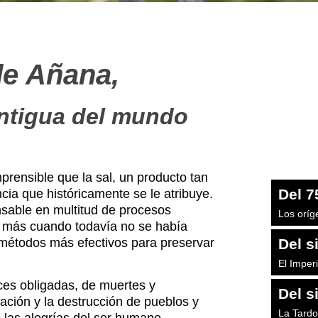
de Añana,
antigua del mundo
prensible que la sal, un producto tan
Del 7
cia que históricamente se le atribuye.
nsable en multitud de procesos
Los oríg
 y más cuando todavía no se había
os métodos más efectivos para preservar
Del si
El Impe
ces obligadas, de muertes y
Del si
ación y la destrucción de pueblos y
La Tard