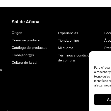
Sal de Añana
Origen
Experiencias
Loca
Cómo se produce
Tienda online
Área
Catálogo de productos
Mi cuenta
Pre
Embajador@s
Términos y condiciones
Perf
de compra
Cultura de la sal
Tra
Para ofrecer
io
almacenar y/
tecnologías
identificaci
afectar nega
A