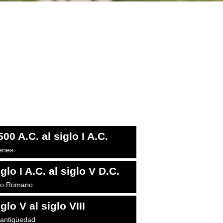
500 A.C. al siglo I A.C.
enes
glo I A.C. al siglo V D.C.
rio Romano
glo V al siglo VIII
oantigüedad