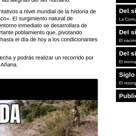
 las alegrías del ser humano.
Del si
ativos a nivel mundial de la historia de
co». El surgimiento natural de
La Comun
ntorno inmediato se desarrollara de
Del si
rtante poblamiento que, pivotando
hasta el día de hoy a los condicionantes
El nacim
Del s
echa y podrás realizar un recorrido por
El monop
e Añana.
Siglo
El resurg
Publi