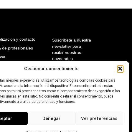
lización y contacto
Suscríbete a nuestra
newsletter para
 de profesionales
recibir nuestras
nsa
novedades.
il del contratante
Gestionar consentimiento
Introduce tu
dirección de e-mail
nsparencia
para suscribirte
 las mejores experiencias, utilizamos tecnologías como las cookies para
o acceder a la información del dispositivo. El consentimiento de estas
 nos permitirá procesar datos como el comportamiento de navegación o las
ones únicas en este sitio. No consentir o retirar el consentimiento, puede
tivamente a ciertas características y funciones.
SUSCRIBIRTE
ceptar
Denegar
Ver preferencias