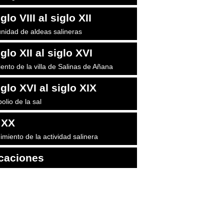
glo VIII al siglo XII
idad de aldeas salineras
glo XII al siglo XVI
iento de la villa de Salinas de Añana
iglo XVI al siglo XIX
olio de la sal
 XX
imiento de la actividad salinera
caciones