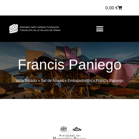
0,00
€
Francis Paniego
Valle Salado
»
Sal de Añana
»
Embajador@s
»
Francis Paniego