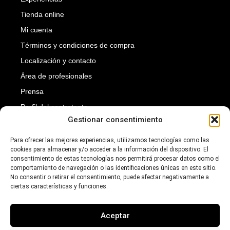
Tienda online
Mi cuenta
Términos y condiciones de compra
Localización y contacto
Área de profesionales
Prensa
Perfil del contratante
Gestionar consentimiento
Transparencia
Suscríbete a nuestra newsletter para recibir nuestras
Para ofrecer las mejores experiencias, utilizamos tecnologías como las
cookies para almacenar y/o acceder a la información del dispositivo. El
novedades.
consentimiento de estas tecnologías nos permitirá procesar datos como el
Introduce tu dirección de e-mail para suscribirte
comportamiento de navegación o las identificaciones únicas en este sitio.
No consentir o retirar el consentimiento, puede afectar negativamente a
ciertas características y funciones.
Aceptar
SUSCRIBIRTE