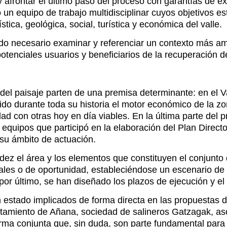
y afrontar el último paso del proceso con garantías de éx
un equipo de trabajo multidisciplinar cuyos objetivos es
stica, geológica, social, turística y económica del valle.
do necesario examinar y referenciar un contexto más amp
tenciales usuarios y beneficiarios de la recuperación de
el paisaje parten de una premisa determinante: en el V
sido durante toda su historia el motor económico de la z
d con otras hoy en día viables. En la última parte del 
 equipos que participó en la elaboración del Plan Direc
su ámbito de actuación.
tidez el área y los elementos que constituyen el conju
cionales o de oportunidad, estableciéndose un escenario d
 por último, se han diseñado los plazos de ejecución y el
n estado implicados de forma directa en las propuestas 
ntamiento de Añana, sociedad de salineros Gatzagak, as
ma conjunta que, sin duda, son parte fundamental para l