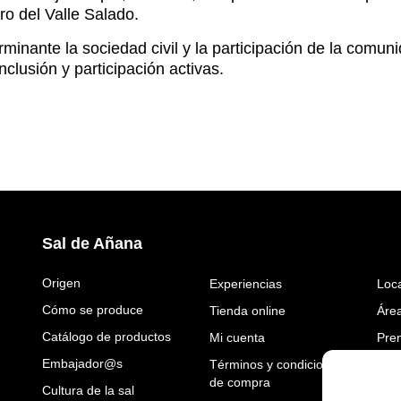
ro del Valle Salado.
minante la sociedad civil y la participación de la comun
clusión y participación activas.
Sal de Añana
Origen
Experiencias
Loca
Cómo se produce
Tienda online
Área
Catálogo de productos
Mi cuenta
Pre
Embajador@s
Términos y condiciones
Perf
de compra
Cultura de la sal
Tra