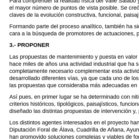
Para comprender la realidad física del Valle Salado 
el mayor número de puntos de vista posible. Se creó 
claves de la evolución constructiva, funcional, paisají
Formando parte del proceso analítico, también ha si
cara a la búsqueda de promotores de actuaciones, po
3.- PROPONER
Las propuestas de mantenimiento y puesta en valor d
hace miles de años una actividad industrial que ha 
completamente necesario complementar esta activida
desarrollado diferentes vías, ya que cada uno de los
las propuestas que consideraba más adecuadas en 
Así pues, en primer lugar se ha determinado con ni
criterios históricos, tipológicos, paisajísticos, fun
diseñado las distintas propuestas de intervención y,
Los distintos agentes interesados en el proyecto ha
Diputación Foral de Álava, Cuadrilla de Añana, Ayu
han promovido soluciones complejas y viables de for