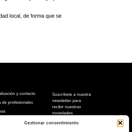
idad local, de forma que se
lización y contacto
Suscríbete a nuestra
newsletter para
 de profesionales
recibir nuestras
nsa
novedades.
il del contratante
Gestionar consentimiento
Introduce tu
dirección de e-mail
nsparencia
para suscribirte