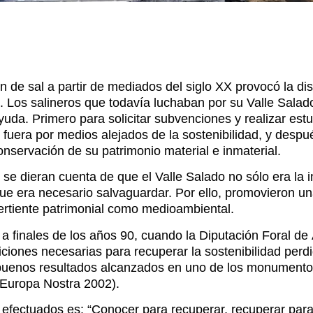
ón de sal a partir de mediados del siglo XX provocó la di
n. Los salineros que todavía luchaban por su Valle Sala
ayuda. Primero para solicitar subvenciones y realizar es
 fuera por medios alejados de la sostenibilidad, y despué
onservación de su patrimonio material e inmaterial.
 se dieran cuenta de que el Valle Salado no sólo era la in
ue era necesario salvaguardar. Por ello, promovieron una
vertiente patrimonial como medioambiental.
 a finales de los años 90, cuando la Diputación Foral de 
iciones necesarias para recuperar la sostenibilidad perd
buenos resultados alcanzados en uno de los monumentos
 Europa Nostra 2002).
jos efectuados es: “Conocer para recuperar, recuperar para