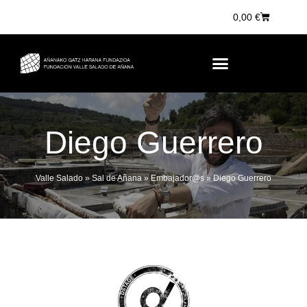
0,00
€
Diego Guerrero
Valle Salado
»
Sal de Añana
»
Embajador@s
»
Diego Guerrero