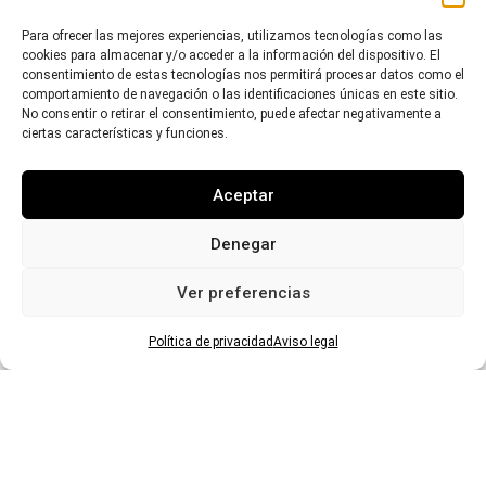
Para ofrecer las mejores experiencias, utilizamos tecnologías como las
cookies para almacenar y/o acceder a la información del dispositivo. El
Haz clic para aceptar cookies de marketing
consentimiento de estas tecnologías nos permitirá procesar datos como el
comportamiento de navegación o las identificaciones únicas en este sitio.
y permitir este contenido
No consentir o retirar el consentimiento, puede afectar negativamente a
ciertas características y funciones.
Aceptar
Denegar
23. Parrillada en el Valle Salado de
Ver preferencias
Añana
Cocinero:
Ángel Fernández de Retana
Política de privacidad
Aviso legal
Basque Culinary Center​