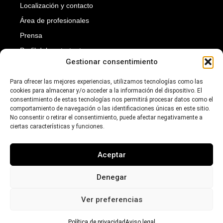
Localización y contacto
Área de profesionales
Prensa
Perfil del contratante
Gestionar consentimiento
Transparencia
Suscríbete a nuestra newsletter para recibir nuestras
Para ofrecer las mejores experiencias, utilizamos tecnologías como las
cookies para almacenar y/o acceder a la información del dispositivo. El
novedades.
consentimiento de estas tecnologías nos permitirá procesar datos como el
Introduce tu dirección de e-mail para suscribirte
comportamiento de navegación o las identificaciones únicas en este sitio.
No consentir o retirar el consentimiento, puede afectar negativamente a
ciertas características y funciones.
Aceptar
SUSCRIBIRTE
Denegar
Ver preferencias
Aviso legal
Política de privacidad
Política de cookies
Política de privacidad
Aviso legal