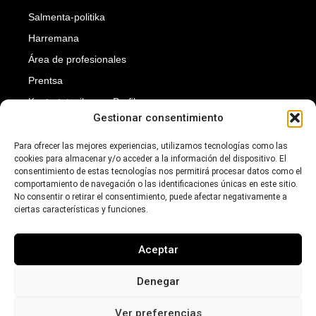
Salmenta-politika
Harremana
Área de profesionales
Prentsa
Kontratatzailearen Profila
Gestionar consentimiento
Gardentasuna
Suscríbete a nuestra newsletter para recibir nuestras
Para ofrecer las mejores experiencias, utilizamos tecnologías como las
cookies para almacenar y/o acceder a la información del dispositivo. El
novedades.
consentimiento de estas tecnologías nos permitirá procesar datos como el
comportamiento de navegación o las identificaciones únicas en este sitio.
Introduce tu dirección de e-mail para suscribirte
No consentir o retirar el consentimiento, puede afectar negativamente a
ciertas características y funciones.
Aceptar
SUSCRIBIRTE
Denegar
Ver preferencias