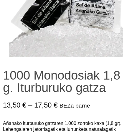
1000 Monodosiak 1,8
g. Iturburuko gatza
13,50
€
–
17,50
€
BEZa barne
Añanako iturburuko gatzaren 1.000 zorroko kaxa (1,8 gr).
Lehengaiaren jatorriagatik eta lurrunketa naturalagatik