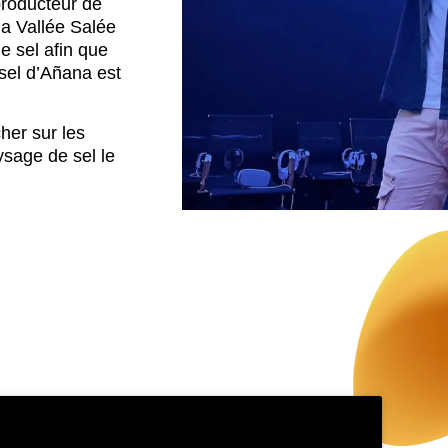
producteur de
la Vallée Salée
e sel afin que
sel d’Añana est
her sur les
ysage de sel le