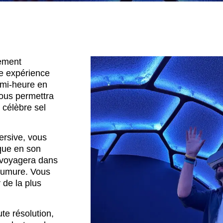
lement
e expérience
emi-heure en
 vous permettra
 célèbre sel
ersive, vous
ique en son
 voyagera dans
saumure. Vous
r de la plus
te résolution,