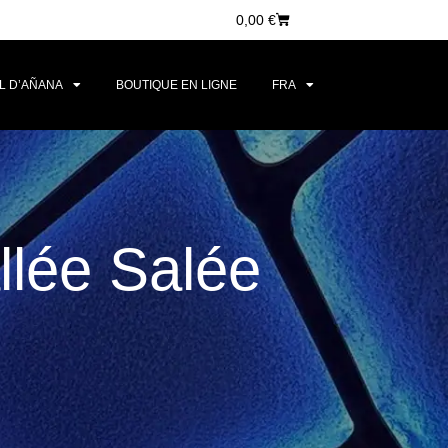
0,00
€
L D’AÑANA
BOUTIQUE EN LIGNE
FRA
allée Salée