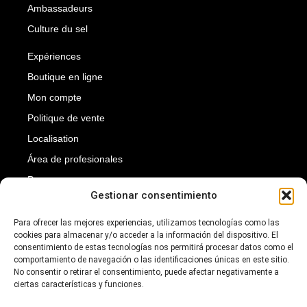
Ambassadeurs
Culture du sel
Expériences
Boutique en ligne
Mon compte
Politique de vente
Localisation
Área de profesionales
Presse
Gestionar consentimiento
Transparence
Suscríbete a nuestra newsletter para recibir nuestras
Para ofrecer las mejores experiencias, utilizamos tecnologías como las
cookies para almacenar y/o acceder a la información del dispositivo. El
novedades.
consentimiento de estas tecnologías nos permitirá procesar datos como el
Introduce tu dirección de e-mail para suscribirte
comportamiento de navegación o las identificaciones únicas en este sitio.
No consentir o retirar el consentimiento, puede afectar negativamente a
ciertas características y funciones.